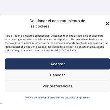
Gestionar el consentimiento de
las cookies
Para ofrecer las mejores experiencias, utilizamos tecnologías como las cookies para
almacenar y/o acceder a la información del dispositivo. El consentimiento de estas
tecnologías nos permitirá procesar datos como el comportamiento de navegación o las
identificaciones únicas en este sitio. No consentir o retirar el consentimiento, puede
afectar negativamente a ciertas características y funciones.
Aceptar
Denegar
Ver preferencias
Tu Solidaridad Puede Salvar Vidas
Hay personas que
Política de cookies
Declaración de privacidad
Impressum
necesitan tu ayuda